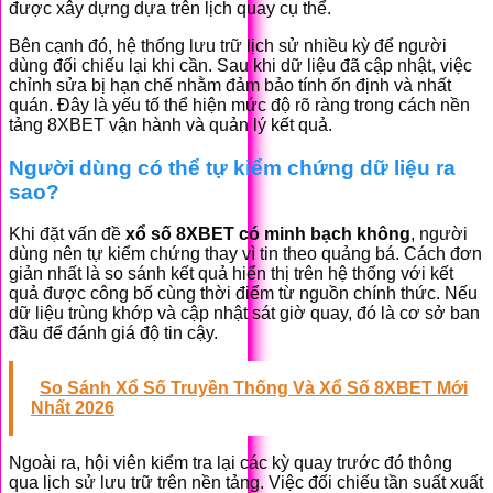
được xây dựng dựa trên lịch quay cụ thể.
Bên cạnh đó, hệ thống lưu trữ lịch sử nhiều kỳ để người
dùng đối chiếu lại khi cần. Sau khi dữ liệu đã cập nhật, việc
chỉnh sửa bị hạn chế nhằm đảm bảo tính ổn định và nhất
quán. Đây là yếu tố thể hiện mức độ rõ ràng trong cách nền
tảng 8XBET vận hành và quản lý kết quả.
Người dùng có thể tự kiểm chứng dữ liệu ra
sao?
Khi đặt vấn đề
xổ số 8XBET có minh bạch không
, người
dùng nên tự kiểm chứng thay vì tin theo quảng bá. Cách đơn
giản nhất là so sánh kết quả hiển thị trên hệ thống với kết
quả được công bố cùng thời điểm từ nguồn chính thức. Nếu
dữ liệu trùng khớp và cập nhật sát giờ quay, đó là cơ sở ban
đầu để đánh giá độ tin cậy.
So Sánh Xổ Số Truyền Thống Và Xổ Số 8XBET Mới
Nhất 2026
Ngoài ra, hội viên kiểm tra lại các kỳ quay trước đó thông
qua lịch sử lưu trữ trên nền tảng. Việc đối chiếu tần suất xuất