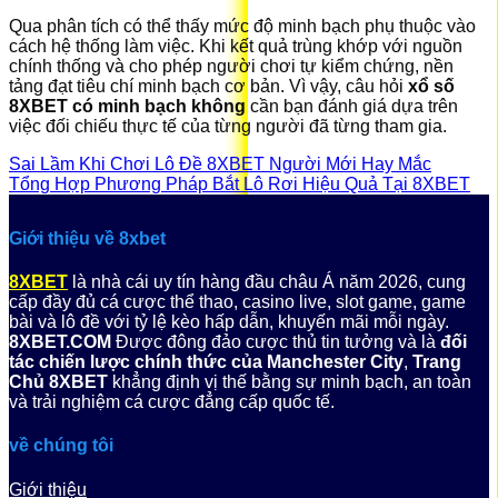
Qua phân tích có thể thấy mức độ minh bạch phụ thuộc vào
cách hệ thống làm việc. Khi kết quả trùng khớp với nguồn
chính thống và cho phép người chơi tự kiểm chứng, nền
tảng đạt tiêu chí minh bạch cơ bản. Vì vậy, câu hỏi
xổ số
8XBET có minh bạch không
cần bạn đánh giá dựa trên
việc đối chiếu thực tế của từng người đã từng tham gia.
Sai Lầm Khi Chơi Lô Đề 8XBET Người Mới Hay Mắc
Tổng Hợp Phương Pháp Bắt Lô Rơi Hiệu Quả Tại 8XBET
Giới thiệu về 8xbet
8XBET
là nhà cái uy tín hàng đầu châu Á năm 2026, cung
cấp đầy đủ cá cược thể thao, casino live, slot game, game
bài và lô đề với tỷ lệ kèo hấp dẫn, khuyến mãi mỗi ngày.
8XBET.COM
Được đông đảo cược thủ tin tưởng và là
đối
tác chiến lược chính thức của Manchester City
,
Trang
Chủ 8XBET
khẳng định vị thế bằng sự minh bạch, an toàn
và trải nghiệm cá cược đẳng cấp quốc tế.
về chúng tôi
Giới thiệu