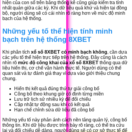
hiện của con số trên bảng thống kê cũng giúp kiểm tra tính
nhất quán giữa các kỳ. Khi dữ liệu quá khứ và hiện tại đồng
bộ, người dùng sẽ có cái nhìn rõ ràng hơn về mức độ minh
bạch của hệ thống.
Những yếu tố thể hiện tính minh
bạch trên hệ thống 8XBET
Khi phân tích
xổ số 8XBET có minh bạch không
, cần dựa
các yếu tố thể hiện trực tiếp trên hệ thống. Đây cũng là cách
nhìn rõ
mức độ công khai của xổ số 8XBET
thông qua dữ
liệu hiển thị, cơ chế vận hành thực tế. Người dùng có thể
quan sát và tự đánh giá thay vì dựa vào giới thiệu chung
chung.
Hiển thị kết quả đúng thứ tự giải công bố
Công bố theo khung giờ cố định từng miền
Lưu trữ lịch sử nhiều kỳ để đối chiếu
Cập nhật tự động sau khi có kết quả
Hạn chế chỉnh sửa dữ liệu đã công bố
Những yếu tố này phản ánh cách nền tảng quản lý, công bố
thông tin. Khi dữ liệu được trình bày rõ ràng, có thể tra cứu
lại và đối chiếu dễ dàng, người dùng sẽ có cơ sở thực tế để