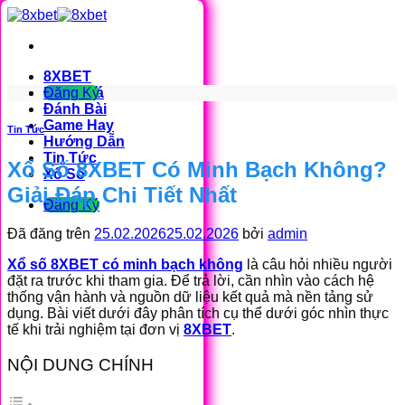
Chuyển
đến
nội
dung
8XBET
Bóng Đá
Đăng Ký
Đánh Bài
Game Hay
Tin Tức
Hướng Dẫn
Tin Tức
Xổ Số 8XBET Có Minh Bạch Không?
Xổ Số
Giải Đáp Chi Tiết Nhất
Đăng Ký
Đã đăng trên
25.02.2026
25.02.2026
bởi
admin
Xổ số 8XBET có minh bạch không
là câu hỏi nhiều người
đặt ra trước khi tham gia. Để trả lời, cần nhìn vào cách hệ
thống vận hành và nguồn dữ liệu kết quả mà nền tảng sử
dụng. Bài viết dưới đây phân tích cụ thể dưới góc nhìn thực
tế khi trải nghiệm tại đơn vị
8XBET
.
NỘI DUNG CHÍNH